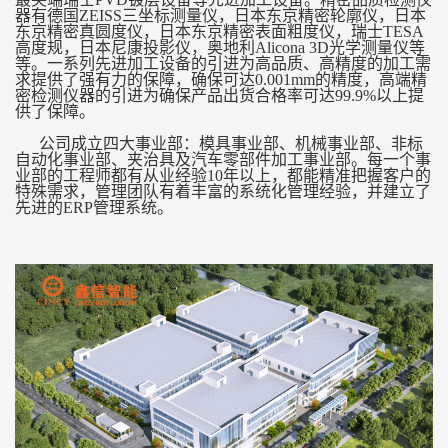
器有德国ZEISS三坐标测量仪，日本东京精密轮廓仪，日本
东京精密真圆度仪，日本东京精密表面粗度仪，瑞士TESA
高度规，日本尼康投影仪，奥地利Alicona 3D光学测量仪等
等。一系列先进加工设备的引进为高品质、高精度的加工需
求提供了强有力的保障，确保可达0.001mm的精度，高端精
密检测仪器的引进为确保产品出货合格率可达99.9%以上提
供了保障。
公司成立四大事业部：模具事业部、机械事业部、非标
自动化事业部、夹治具及汽车零部件加工事业部。每一个事
业部的工程师都有从业经验10年以上，都能精准把握客户的
特殊需求，管理团队有着丰富的系统化管理经验，并建立了
先进的ERP管理系统。