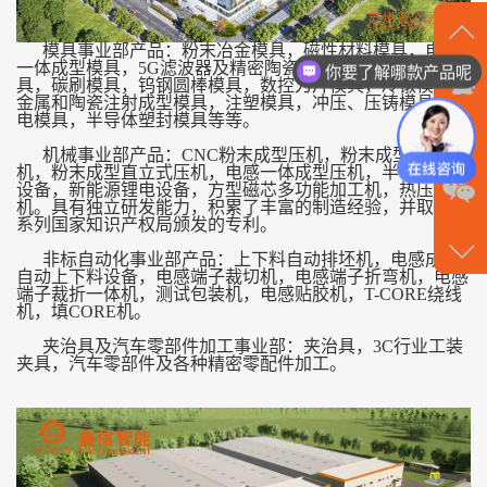
模具事业部产品：粉末冶金模具，磁性材料模具，电感
一体成型模具，5G滤波器及精密陶瓷干压模具，药业模
你要了解哪款产品呢
在
具，碳刷模具，钨钢圆棒模具，数控刀片模具，冷镦模具，
金属和陶瓷注射成型模具，注塑模具，冲压、压铸模具，锂
线
电模具，半导体塑封模具等等。
沟
机械事业部产品：CNC粉末成型压机，粉末成型旋转压
机，粉末成型直立式压机，电感一体成型压机，半导体塑封
通
设备，新能源锂电设备，方型磁芯多功能加工机，热压成型
机。具有独立研发能力，积累了丰富的制造经验，并取得一
请
系列国家知识产权局颁发的专利。
非标自动化事业部产品：上下料自动排坯机，电感成型
点
自动上下料设备，电感端子裁切机，电感端子折弯机，电感
端子裁折一体机，测试包装机，电感贴胶机，T-CORE绕线
我
机，填CORE机。
夹治具及汽车零部件加工事业部：夹治具，3C行业工装
夹具，汽车零部件及各种精密零配件加工。
咨