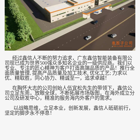
询
热
线
+86
076
经过鑫信人不断的努力追求，广东鑫信智能装备有限公
854
司现已成为世界500强众多知名企业的一级供应商。我们以
专业、专注的匠心精神为客户打造高端品质的产品！推行全
888
面质量管理, 提高产品质量及加工技术, 优化工艺; 力求以
优、精取胜，同心协力、精诚至一，追求卓越！
+86
在胸怀大志的公司创始人伍宜松先生的带领下，鑫信公
135
司立足东莞，放眼全球，不断拓展市场版图，在海外成立分
公司及研发中心，精准的服务海内外客户的需求。
企
以战略思维，立足本业，创新发展，鑫信人砥砺前行，
坚定的脚步永不停息！
业
邮
箱