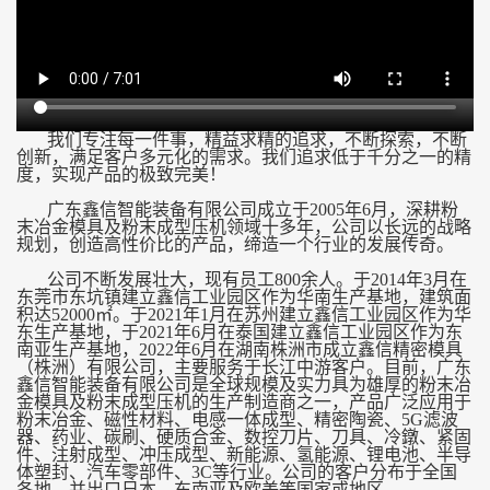
我们专注每一件事，精益求精的追求，不断探索，不断
创新，满足客户多元化的需求。我们追求低于千分之一的精
度，实现产品的极致完美！
广东鑫信智能装备有限公司成立于2005年6月，深耕粉
末冶金模具及粉末成型压机领域十多年，公司以长远的战略
规划，创造高性价比的产品，缔造一个行业的发展传奇。
公司不断发展壮大，现有员工800余人。于2014年3月在
东莞市东坑镇建立鑫信工业园区作为华南生产基地，建筑面
积达52000㎡。于2021年1月在苏州建立鑫信工业园区作为华
东生产基地，于2021年6月在泰国建立鑫信工业园区作为东
南亚生产基地，2022年6月在湖南株洲市成立鑫信精密模具
（株洲）有限公司，主要服务于长江中游客户。目前，广东
鑫信智能装备有限公司是全球规模及实力具为雄厚的粉末冶
金模具及粉末成型压机的生产制造商之一，产品广泛应用于
粉末冶金、磁性材料、电感一体成型、精密陶瓷、5G滤波
器、药业、碳刷、硬质合金、数控刀片、刀具、冷鐓、紧固
件、注射成型、冲压成型、新能源、氢能源、锂电池、半导
体塑封、汽车零部件、3C等行业。公司的客户分布于全国
各地，并出口日本、东南亚及欧美等国家或地区。