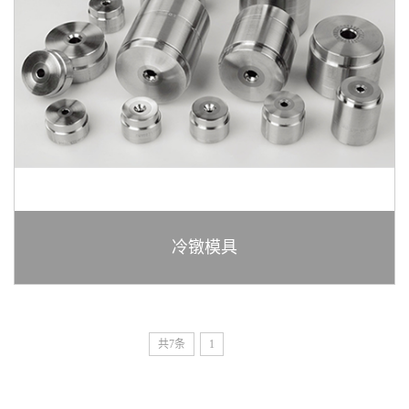
冷镦模具
共7条
1