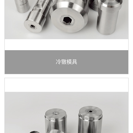
箱
cin
冷镦模具