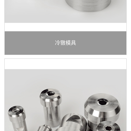
询
热
线
+86
冷镦模具
076
854
888
+86
135
企
业
邮