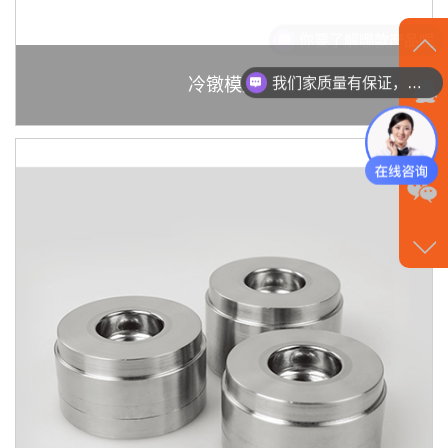
我们家质量有保证，服务有保障
在
冷镦模具
线
沟
通
请
点
我
咨