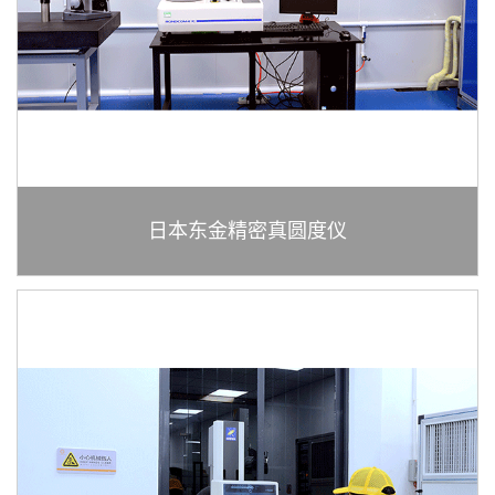
咨
询
热
线
+86
日本东金精密真圆度仪
076
854
888
+86
135
企
业