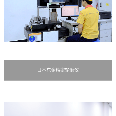
邮
箱
cin
日本东金精密轮廓仪