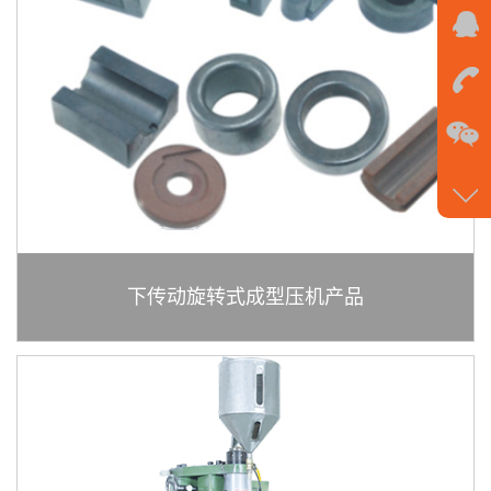
在
线
沟
通
请
点
我
下传动旋转式成型压机产品
咨
询