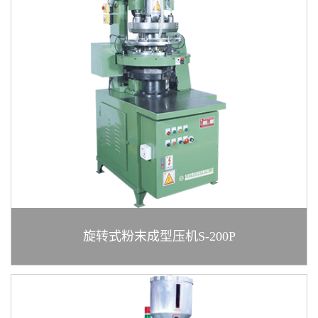
热
线
+86
076
854
888
+86
135
企
业
旋转式粉末成型压机S-200P
邮
箱
cin