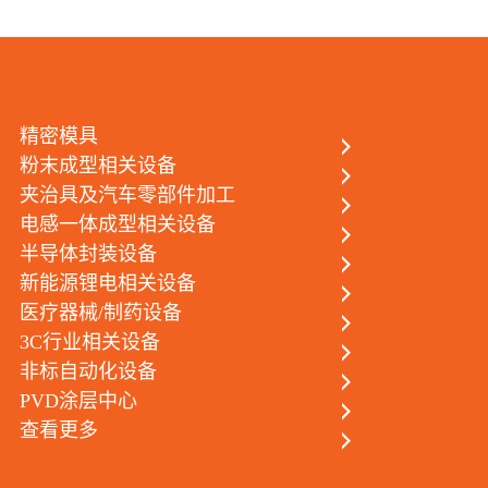
热
线
+86
076
精密模具
粉末成型相关设备
854
夹治具及汽车零部件加工
888
电感一体成型相关设备
+86
半导体封装设备
135
新能源锂电相关设备
医疗器械/制药设备
企
3C行业相关设备
业
非标自动化设备
邮
PVD涂层中心
查看更多
箱
cin