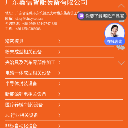
广东鑫信智能装备有限公司
地址：广东省东莞市东坑镇凤大村横东路鑫信工业园
你要了解哪款产品呢
在
邮箱：cincy@cincy.com.cn
咨询热线：+86-0769-85447747-888
线
手机：
+86 13549366908
沟
精密模具
通
粉末成型相关设备
请
夹治具及汽车零部件加工
点
电感一体成型相关设备
我
半导体封装设备
新能源锂电相关设备
医疗器械/制药设备
3C行业相关设备
咨
非标自动化设备