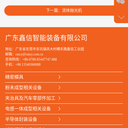
通
请
下一篇：流体抛光机
点
我
广东鑫信智能装备有限公司
地址：广东省东莞市东坑镇凤大村横东路鑫信工业园
邮箱：cincy@cincy.com.cn
咨询热线：+86-0769-85447747-888
手机：
+86 13549366908
咨
精密模具
询
粉末成型相关设备
热
夹治具及汽车零部件加工
线
电感一体成型相关设备
+86
半导体封装设备
076