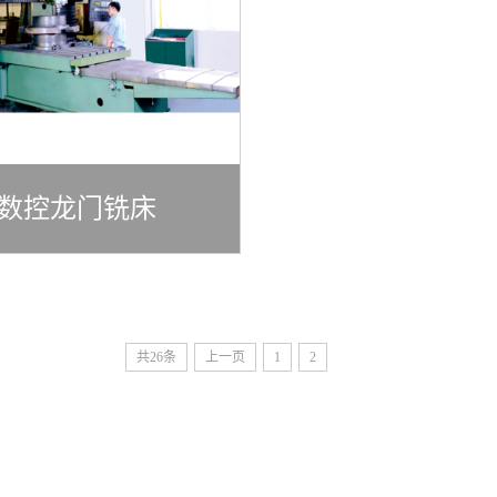
数控龙门铣床
共26条
上一页
1
2