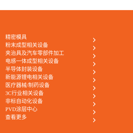
热
线
+86
076
精密模具
粉末成型相关设备
854
夹治具及汽车零部件加工
888
电感一体成型相关设备
+86
半导体封装设备
135
新能源锂电相关设备
医疗器械/制药设备
企
3C行业相关设备
业
非标自动化设备
邮
PVD涂层中心
查看更多
箱
cin