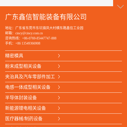
请
点
广东鑫信智能装备有限公司
我
地址：广东省东莞市东坑镇凤大村横东路鑫信工业园
邮箱：cincy@cincy.com.cn
咨询热线：+86-0769-85447747-888
手机：
+86 13549366908
精密模具
咨
粉末成型相关设备
询
夹治具及汽车零部件加工
热
电感一体成型相关设备
线
半导体封装设备
+86
新能源锂电相关设备
076
医疗器械/制药设备
854