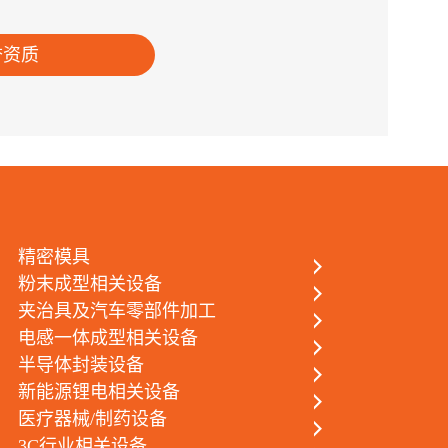
888
誉资质
+86
135
企
业
邮
箱
精密模具
cin
粉末成型相关设备
夹治具及汽车零部件加工
电感一体成型相关设备
半导体封装设备
新能源锂电相关设备
医疗器械/制药设备
3C行业相关设备