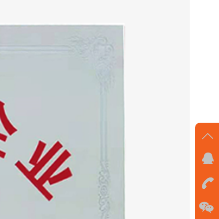
在
线
沟
通