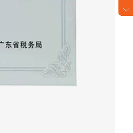
请
点
我
咨
询
热
线
+86
076
854